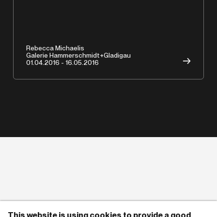
Rebecca Michaelis
Galerie Hammerschmidt+Gladigau
→
01.04.2016 - 16.05.2016
Copyrights © 2026 HAMMERSCHMIDTGLADIGAU
This website is using cookies to provide a good