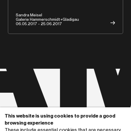
A
Sandra Meisel
Galerie Hammerschmidt+Gladigau
→
06.05.2017 - 25.06.2017
This website is using cookies to provide a good
Copyrights © 2026 HAMMERSCHMIDTGLADIGAU
browsing experience
These include essential cookies that are necessary