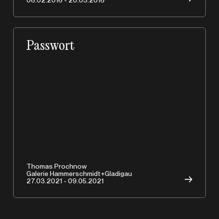
A
06.02.2016 - 20.03.2016
Passwort
Copyrights © 2026 HAMMERSCHMIDTGLADIGAU
Thomas Prochnow
Galerie Hammerschmidt+Gladigau
→
27.03.2021 - 09.05.2021