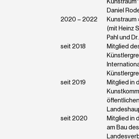
Kunstraum“ 
Daniel Rod
2020 – 2022
Kunstraum 
(mit Heinz 
Pahl und Dr
seit 2018
Mitglied de
Künstlergre
Internation
Künstlergr
seit 2019
Mitglied in 
Kunstkommi
öffentliche
Landeshaup
seit 2020
Mitglied in 
am Bau de
Landesver