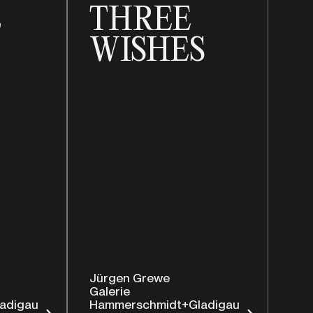
t
THREE
WISHES
Jürgen Grewe
Galerie
adigau
Hammerschmidt+Gladigau