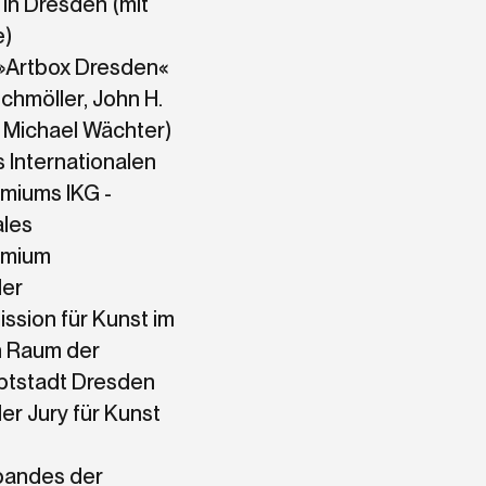
in Dresden (mit
e)
»Artbox Dresden«
Schmöller, John H.
. Michael Wächter)
s Internationalen
miums IKG -
ales
emium
der
ssion für Kunst im
n Raum der
tstadt Dresden
der Jury für Kunst
s
bandes der