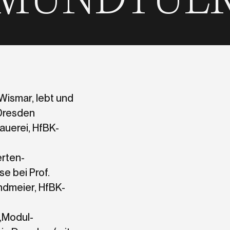
IKE MUNDT
Wismar, lebt und
 Dresden
hauerei, HfBK-
erten-
se bei Prof.
ndmeier, HfBK-
„Modul-