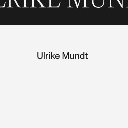
T
ULRIKE 
Ulrike Mundt