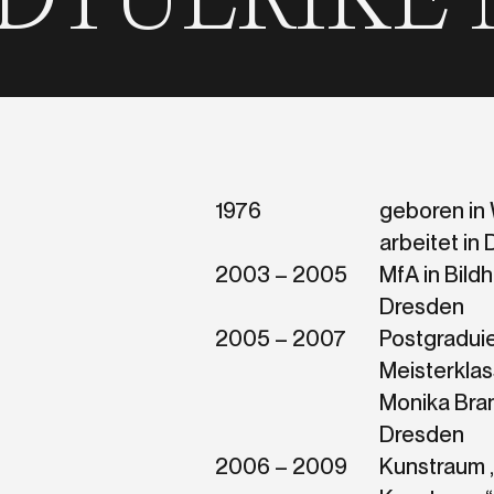
MUNDT
ULR
1976
geboren in 
arbeitet in
2003 – 2005
MfA in Bild
Dresden
2005 – 2007
Postgradui
Meisterklas
Monika Bra
Dresden
2006 – 2009
Kunstraum 