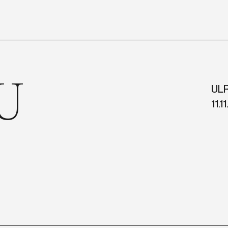
U
UL
11.1