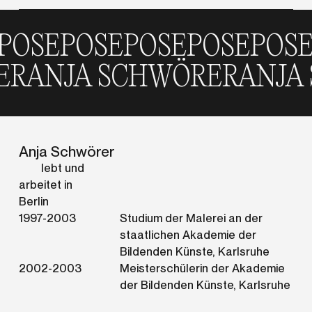
SE
POSE
POSE
POSE
POSE
P
RER
ANJA SCHWÖRER
ANJA
Anja Schwörer
lebt und
arbeitet in
Berlin
1997-2003
Studium der Malerei an der
staatlichen Akademie der
Bildenden Künste, Karlsruhe
2002-2003
Meisterschülerin der Akademie
der Bildenden Künste, Karlsruhe