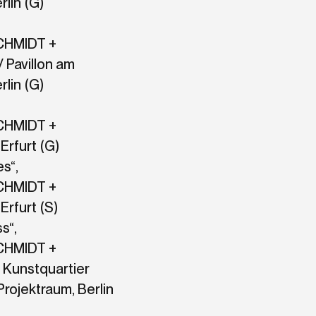
rlin (G)
HMIDT +
 Pavillon am
rlin (G)
HMIDT +
Erfurt (G)
es“,
HMIDT +
rfurt (S)
ss“,
HMIDT +
Kunstquartier
rojektraum, Berlin