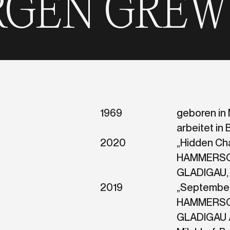
WE
JÜRGEN
1969
geboren in 
arbeitet in 
2020
„Hidden Ch
HAMMERSC
GLADIGAU, E
2019
„September 
HAMMERSC
GLADIGAU /