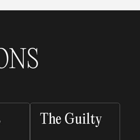
ONS
t
The Guilty