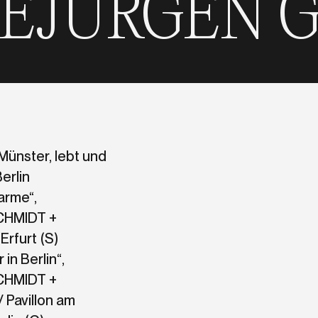
 GREWE
JÜR
Münster, lebt und
Berlin
arme“,
HMIDT +
rfurt (S)
in Berlin“,
HMIDT +
 Pavillon am