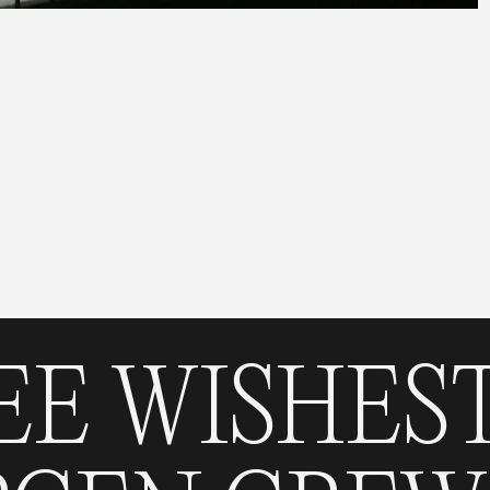
SHES
THREE