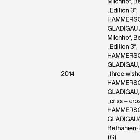
Milchhof, Be
„Edition 3“,
HAMMERSC
GLADIGAU /
Milchhof, Be
„Edition 3“,
HAMMERSC
GLADIGAU, 
2014
„three wish
HAMMERSC
GLADIGAU, E
„criss – cro
HAMMERSC
GLADIGAU/ 
Bethanien-P
(G)