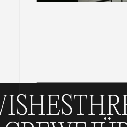
S
THREE WI