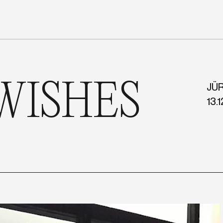
WISHES
JÜ
13.