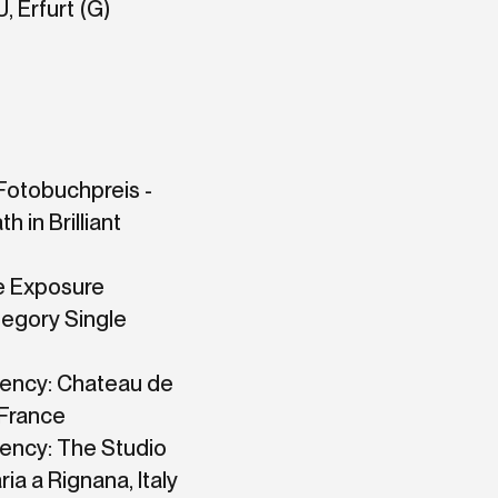
 Erfurt (G)
Fotobuchpreis -
th in Brilliant
e Exposure
tegory Single
dency: Chateau de
 France
dency: The Studio
ia a Rignana, Italy