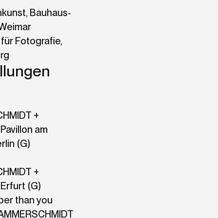
kunst, Bauhaus-
 Weimar
für Fotografie,
rg
llungen
HMIDT +
Pavillon am
rlin (G)
HMIDT +
Erfurt (G)
eper than you
 HAMMERSCHMIDT