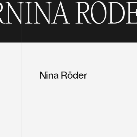
RÖDER
NINA
Nina Röder