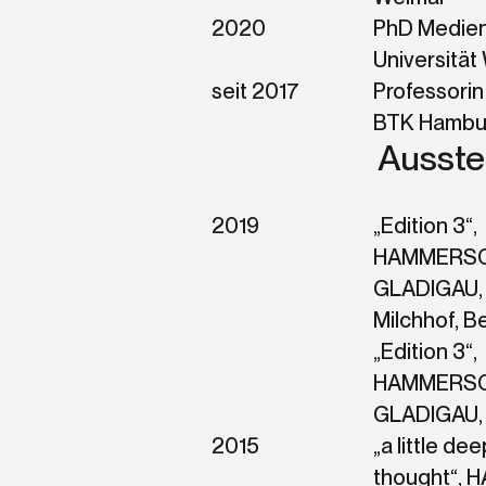
2020
PhD Medien
Universität
seit 2017
Professorin 
BTK Hambu
Ausste
2019
„Edition 3“,
HAMMERSC
GLADIGAU, 
Milchhof, Be
„Edition 3“,
HAMMERSC
GLADIGAU, 
2015
„a little de
thought“,