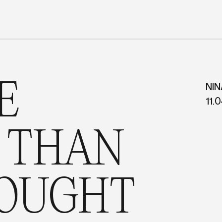
E
NI
11.
 THAN
HOUGHT