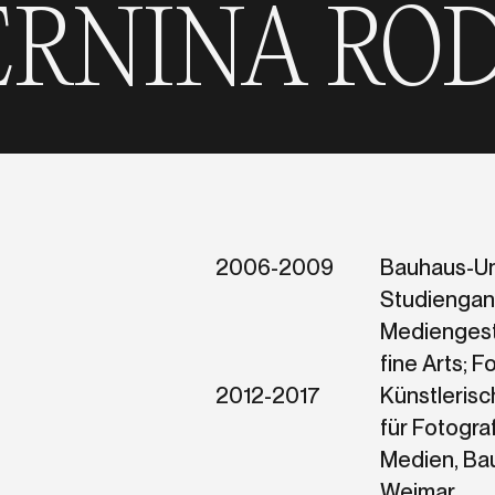
 RÖDER
NIN
2006-2009
Bauhaus-Un
Studienga
Mediengest
fine Arts; F
2012-2017
Künstlerisc
für Fotograf
Medien, Ba
Weimar