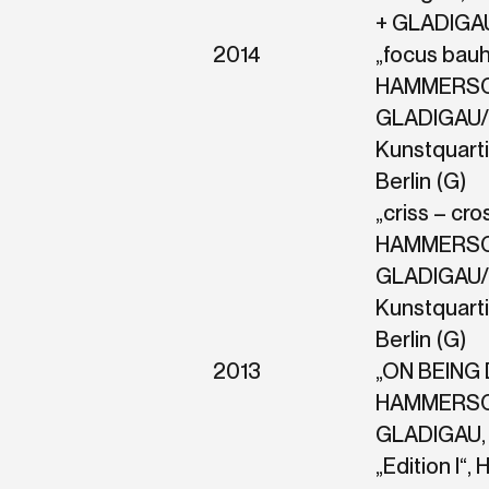
+ GLADIGAU,
2014
„focus bauh
HAMMERSC
GLADIGAU/ 
Kunstquarti
Berlin (G)
„criss – cro
HAMMERSC
GLADIGAU/ 
Kunstquarti
Berlin (G)
2013
„ON BEING 
HAMMERSC
GLADIGAU, E
„Edition I