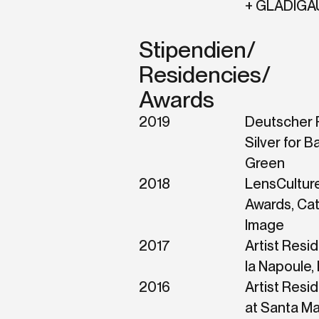
+ GLADIGAU,
Stipendien/
Residencies/
Awards
2019
Deutscher 
Silver for Ba
Green
2018
LensCultur
Awards, Ca
Image
2017
Artist Resi
la Napoule,
2016
Artist Resi
at Santa Mar