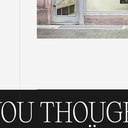
THOUGHT
A 