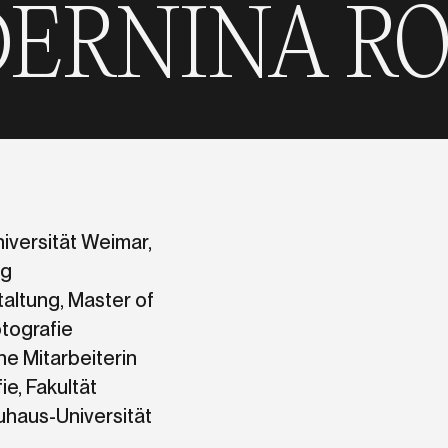
A RÖDER
NI
iversität Weimar,
ng
altung, Master of
otografie
he Mitarbeiterin
ie, Fakultät
uhaus-Universität