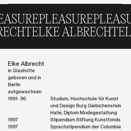
URE
PLEASURE
PLEASURE
CHT
ELKE ALBRECHT
ELK
Elke Albrecht
in Glashütte
geboren und in
Berlin
aufgewachsen
1991- 96
Studium, Hochschule für Kunst
und Design Burg Giebichenstein
Halle, Diplom Modegestaltung
1997
Stipendium Stiftung Kunstfonds
1997
Sprachstipendium der Columbia