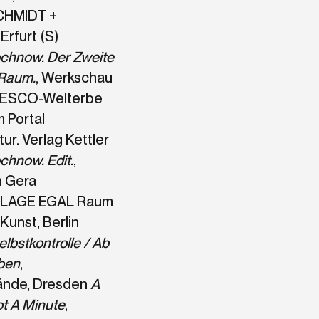
HMIDT +
rfurt (S)
chnow. Der Zweite
 Raum.
, Werkschau
NESCO-Welterbe
m Portal
tur. Verlag Kettler
hnow. Edit.
,
n Gera
, LAGE EGAL Raum
 Kunst, Berlin
Selbstkontrolle / Ab
ben
,
ände, Dresden
A
ot A Minute
,