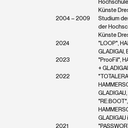
Hochschule
Künste Dre
2004 – 2009
Studium der
der Hochsch
Künste Dre
2024
"LOOP", H
GLADIGAI, E
2023
"ProoFil"
+ GLADIGAU,
2022
"TOTALERA
HAMMERSC
GLADIGAU, E
"RE:BOOT"
HAMMERSC
GLADIGAU im
2021
"PASSWORT