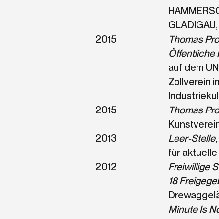
HAMMERSC
GLADIGAU, E
2015
Thomas Pro
Öffentliche
auf dem U
Zollverein i
Industriekul
2015
Thomas Proc
Kunstverei
2013
Leer-Stelle
für aktuelle
2012
Freiwillige 
18 Freigege
Drewaggel
Minute Is N