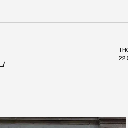
L
TH
22.