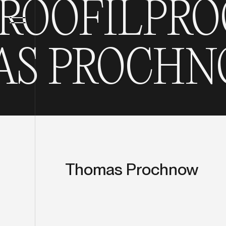
OOFIL
PROO
OW
THOMAS
Thomas Prochnow